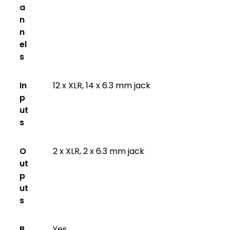
a
n
n
el
s
In
12 x XLR, 14 x 6.3 mm jack
p
ut
s
O
2 x XLR, 2 x 6.3 mm jack
ut
p
ut
s
B
Yes