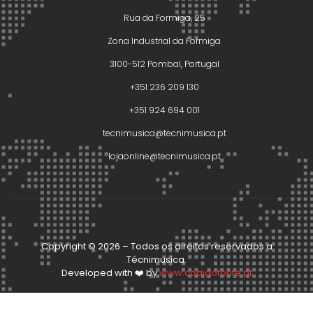
Rua da Formiga, 25
Zona Industrial da Formiga
3100-512 Pombal, Portugal
+351 236 209 130
+351 924 694 001
tecnimusica@tecnimusica.pt
lojaonline@tecnimusica.pt
Copyright © 2026 – Todos os direitos reservados a
Técnimusica.
Developed with ❤️ by
www.codigofonte.pt