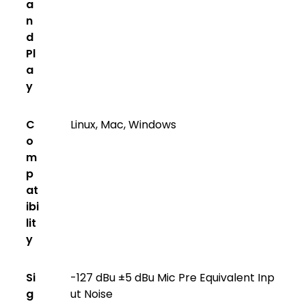
a
n
d
Pl
a
y
C
Linux, Mac, Windows
o
m
p
at
ibi
lit
y
Si
-127 dBu ±5 dBu Mic Pre Equivalent Inp
g
ut Noise