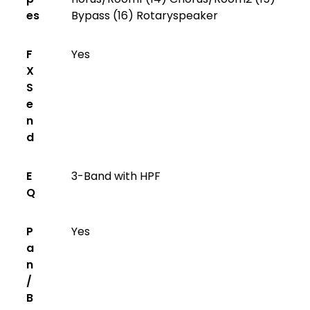
es
Bypass (16) Rotaryspeaker
F
Yes
X
S
e
n
d
E
3-Band with HPF
Q
P
Yes
a
n
/
B