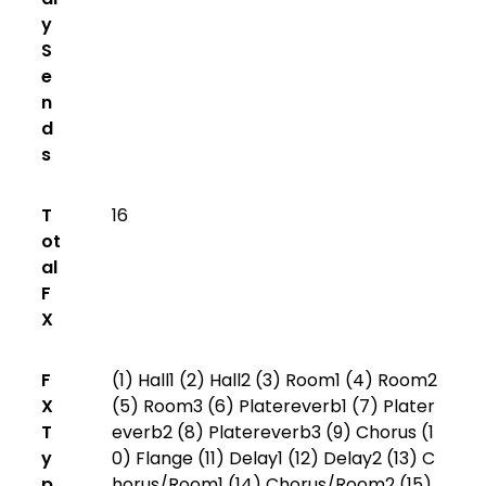
y
S
e
n
d
s
T
16
ot
al
F
X
F
(1) Hall1 (2) Hall2 (3) Room1 (4) Room2
X
(5) Room3 (6) Platereverb1 (7) Plater
T
everb2 (8) Platereverb3 (9) Chorus (1
y
0) Flange (11) Delay1 (12) Delay2 (13) C
p
horus/Room1 (14) Chorus/Room2 (15)