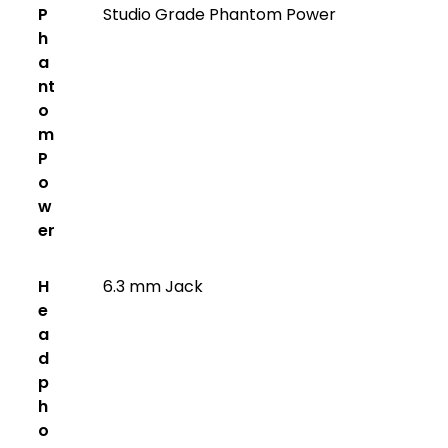
P
Studio Grade Phantom Power
h
a
nt
o
m
P
o
w
er
H
6.3 mm Jack
e
a
d
p
h
o