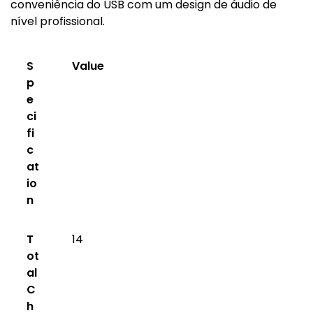
conveniência do USB com um design de áudio de
nível profissional.
S
Value
p
e
ci
fi
c
at
io
n
T
14
ot
al
C
h