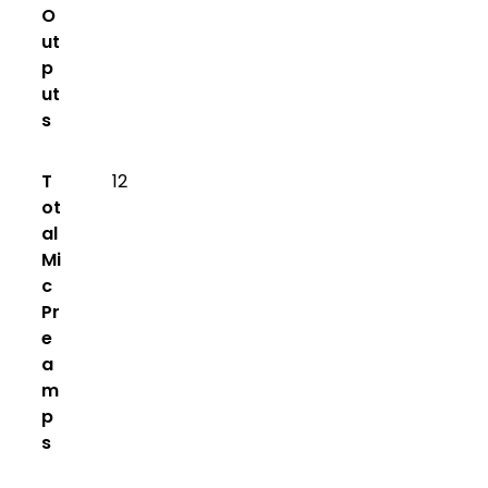
O
ut
p
ut
s
T
12
ot
al
Mi
c
Pr
e
a
m
p
s