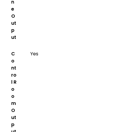
n
e
O
ut
p
ut
C
Yes
o
nt
ro
l R
o
o
m
O
ut
p
ut