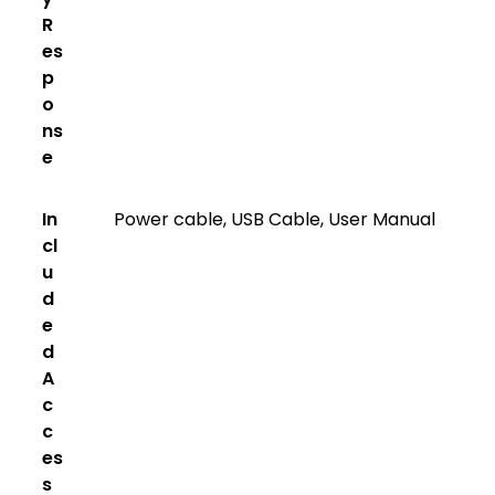
R
es
p
o
ns
e
In
Power cable, USB Cable, User Manual
cl
u
d
e
d
A
c
c
es
s