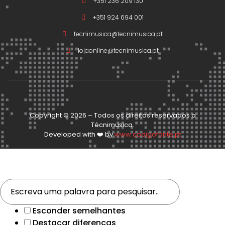
+351 236 209 130
+351 924 694 001
tecnimusica@tecnimusica.pt
lojaonline@tecnimusica.pt
Copyright © 2026 – Todos os direitos reservados a
Técnimusica.
Developed with ❤️ by
www.codigofonte.pt
Esconder semelhantes
Destacar diferenças