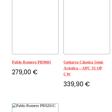
Pablo Romero PR9601
Guitarra Clássica Semi-
Acústica – APC 5S OP
279,00
€
CW
339,90
€