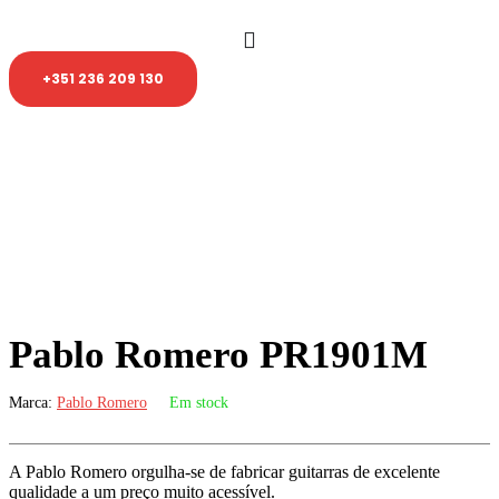
content
content
+351 236 209 130
Pablo Romero PR1901M
Marca:
Pablo Romero
Em stock
A Pablo Romero orgulha-se de fabricar guitarras de excelente
qualidade a um preço muito acessível.