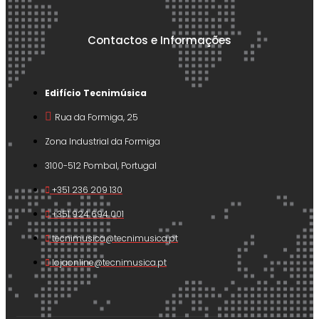
Contactos e Informações
Edifício Tecnimúsica
Rua da Formiga, 25
Zona Industrial da Formiga
3100-512 Pombal, Portugal
+351 236 209 130
+351 924 694 001
tecnimusica@tecnimusica.pt
lojaonline@tecnimusica.pt