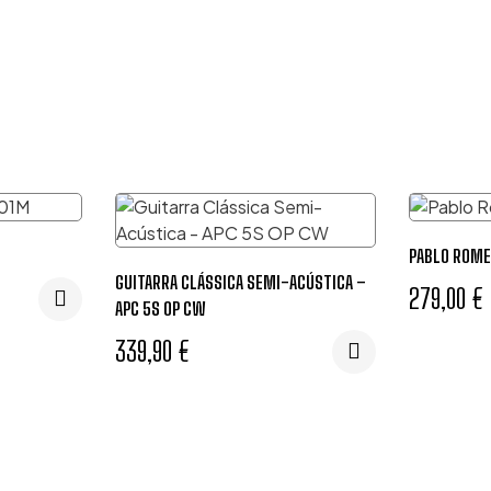
PABLO ROME
GUITARRA CLÁSSICA SEMI-ACÚSTICA –
279,00
€
APC 5S OP CW
339,90
€