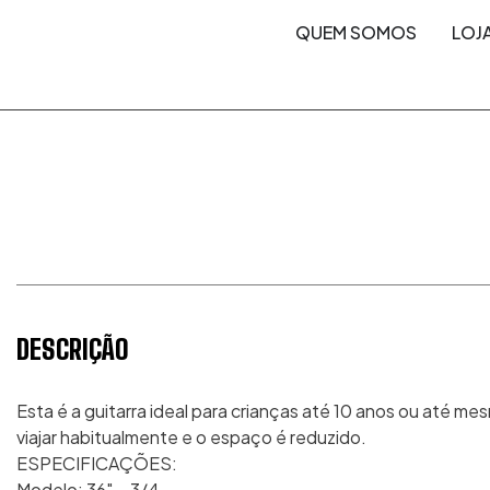
content
content
QUEM SOMOS
LOJ
DESCRIÇÃO
Esta é a guitarra ideal para crianças até 10 anos ou até m
viajar habitualmente e o espaço é reduzido.
ESPECIFICAÇÕES:
Modelo: 36″ – 3/4