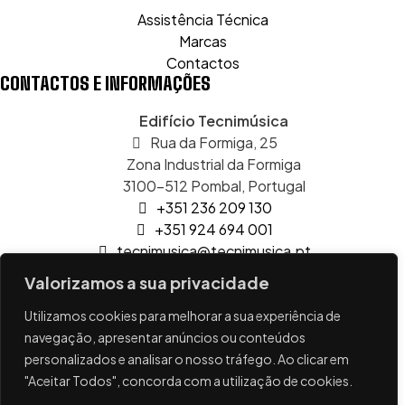
Assistência Técnica
Marcas
Contactos
CONTACTOS E INFORMAÇÕES
Edifício Tecnimúsica
Rua da Formiga, 25
Zona Industrial da Formiga
3100-512 Pombal, Portugal
+351 236 209 130
+351 924 694 001
tecnimusica@tecnimusica.pt
lojaonline@tecnimusica.pt
Valorizamos a sua privacidade
Utilizamos cookies para melhorar a sua experiência de
Copyright © 2026 – Todos os direitos reservados a
navegação, apresentar anúncios ou conteúdos
Técnimusica.
personalizados e analisar o nosso tráfego. Ao clicar em
Developed with ❤️ by
www.codigofonte.pt
"Aceitar Todos", concorda com a utilização de cookies.