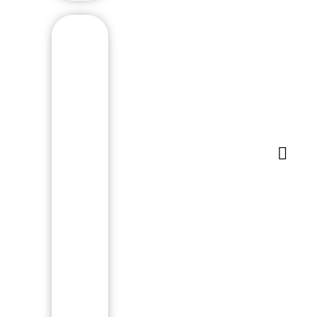
Á
U
D
I
O
P
R
O
F
I
S
S
I