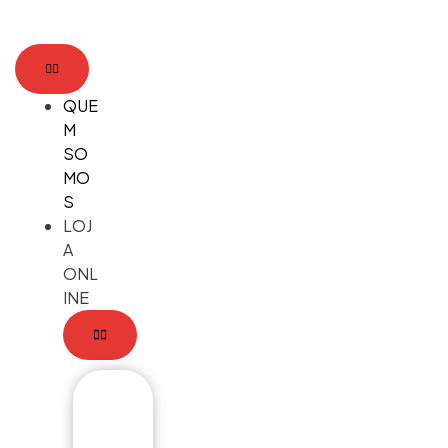
content
content
QUE
M
SO
MO
S
LOJ
A
ONL
INE