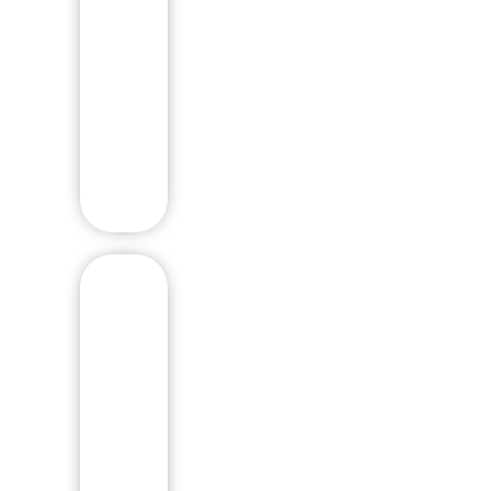
O
N
A
L
A
L
T
A