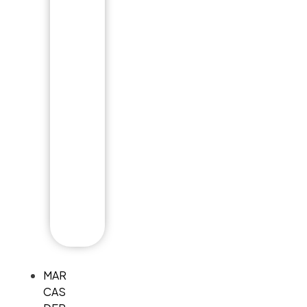
F
I
D
E
L
I
D
A
D
E
MAR
CAS